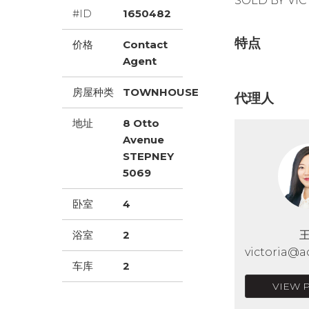
SOLD BY VIC
#ID
1650482
特点
价格
Contact
Agent
房屋种类
TOWNHOUSE
代理人
地址
8 Otto
Avenue
STEPNEY
5069
卧室
4
浴室
2
victoria@a
车库
2
VIEW 