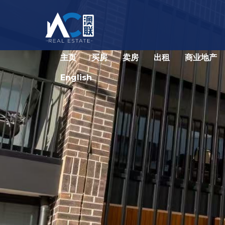
主页
买房
卖房
出租
商业地产
English