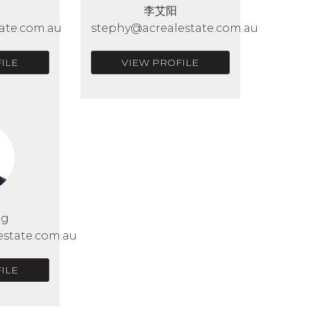
李艾阳
ate.com.au
stephy@acrealestate.com.au
ILE
VIEW PROFILE
Ng
estate.com.au
ILE