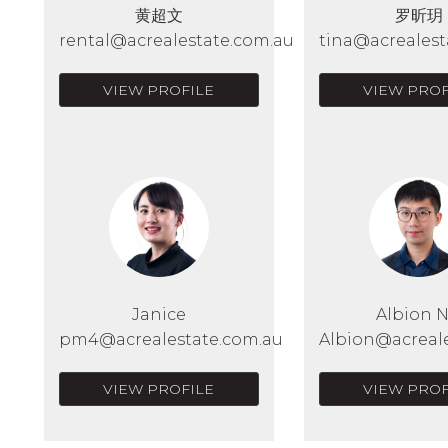
黄超文
罗昕玥
rental@acrealestate.com.au
tina@acrealest
VIEW PROFILE
VIEW PROF
Janice
Albion 
pm4@acrealestate.com.au
Albion@acreal
VIEW PROFILE
VIEW PROF