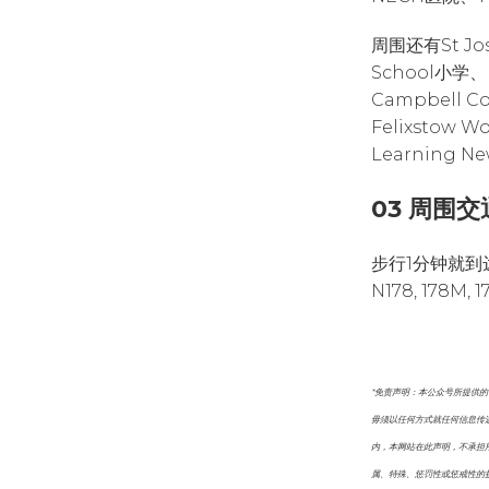
周围还有St Jose
School小学、E
Campbell C
Felixstow W
Learning 
03 周围交
步行1分钟就到达
N178, 178M,
*免责声明：本公众号所提供
毋须以任何方式就任何信息传
内，本网站在此声明，不承担
属、特殊、惩罚性或惩戒性的