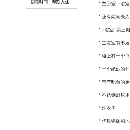
招租时间
即刻入住
* 主卧室带浴
* 还有两间嵌
* 2浴室+第三
* 主浴室有淋
* 楼上有一个
* 一个绝妙的
* 带有吧台的
* 不锈钢厨房
* 洗衣房
* 优质瓷砖和