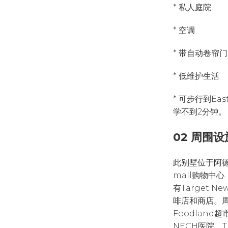
* 私人庭院
* 空调
* 带自动卷帘
* 低维护生活
* 可步行到East 
学不到2分钟。
02 周围设
此别墅位于阿德莱
mall购物中心，
有Target N
啡店和商店。周围
Foodland超市、
NECH医院、Th