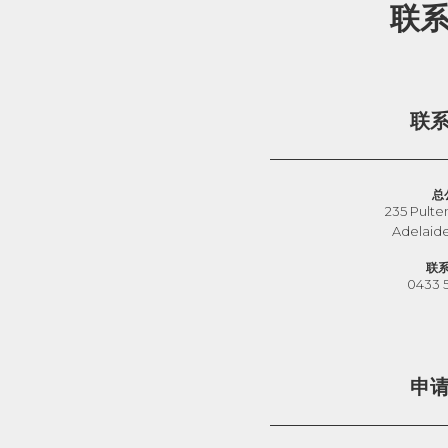
联
联
总
235 Pulte
Adelaid
联
0433 
申