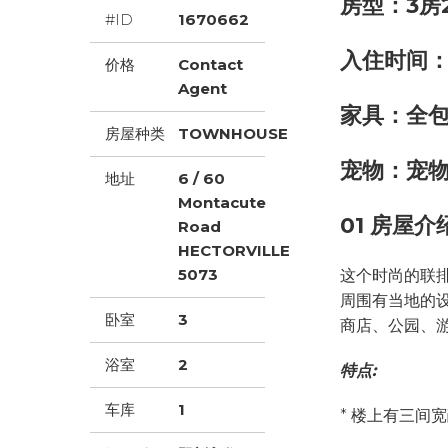
房型：3房2
#ID
1670662
入住时间：2
价格
Contact
Agent
家具：全
房屋种类
TOWNHOUSE
宠物：宠
地址
6 / 60
Montacute
01 房屋介
Road
HECTORVILLE
5073
这个时尚的联
周围有当地的
卧室
3
商店、公园、
浴室
2
特点:
车库
1
* 楼上有三间