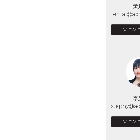
黄
rental@acr
VIEW 
李
stephy@acr
VIEW 