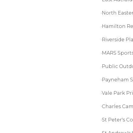
·North East
·Hamilton R
·Riverside 
·MARS Spor
·Public Out
·Payneham
·Vale Park 
·Charles C
·St Peter's