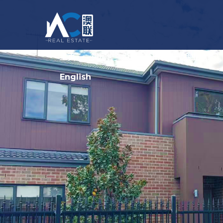
主页
买房
卖房
出租
商业地产
English