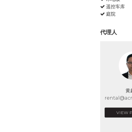
遥控车库
庭院
代理人
黄
rental@acr
VIEW 