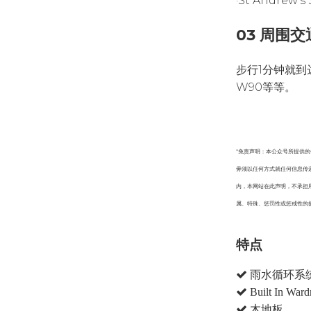
·St Andrew
03 周围交
步行1分钟就到达
W90等等。
*免责声明：本公众号所提供
毋须以任何方式就任何信息传
内，本网站在此声明，不承担
属、特殊、惩罚性或惩戒性的
特点
雨水循环系
Built In Ward
木地板