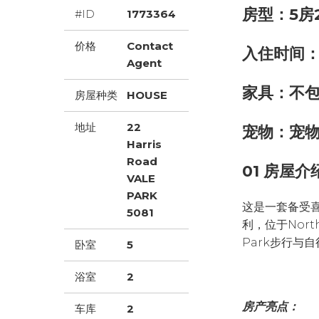
房型：5房
#ID
1773364
价格
Contact
入住时间
Agent
家具：不
房屋种类
HOUSE
地址
22
宠物：宠
Harris
Road
01 房屋介
VALE
PARK
这是一套备受
5081
利，位于Nort
Park步行与
卧室
5
浴室
2
房产亮点：
车库
2