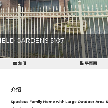
AFIELD GARDENS 5107
相册
平面图
介绍
Spacious Family Home with Large Outdoor Area 