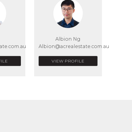
Albion Ng
ate.com.au
Albion@acrealestate.com.au
ILE
VIEW PROFILE