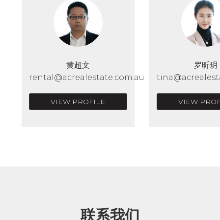
黄超文
罗昕玥
rental@acrealestate.com.au
tina@acrealest
VIEW PROFILE
VIEW PROF
联系我们