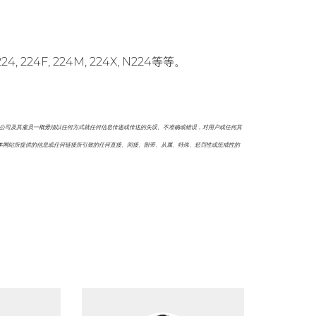
4F, 224M, 224X, N224等等。
本公司及其雇员一概毋须以任何方式就任何信息传递或传送的失误、不准确或错误，对用户或任何其
本网站所提供的信息或任何链接所引致的任何直接、间接、附带、从属、特殊、惩罚性或惩戒性的