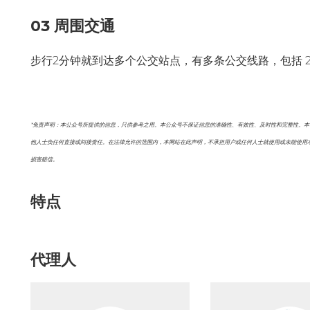
03 周围交通
步行2分钟就到达多个公交站点，有多条公交线路，包括 224, 22
*免责声明：本公众号所提供的信息，只供参考之用。本公众号不保证信息的准确性、有效性、及时性和完整性。
他人士负任何直接或间接责任。在法律允许的范围内，本网站在此声明，不承担用户或任何人士就使用或未能使用
损害赔偿。
特点
代理人