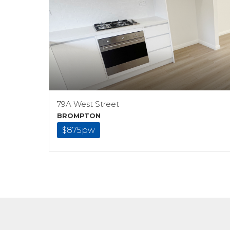
79A West Street
BROMPTON
$875pw