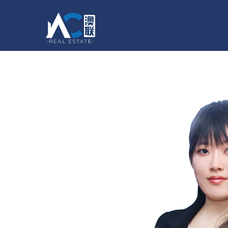
主页
买房
卖房
出租
商业地产
English