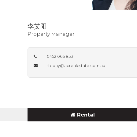
李艾阳
Property Manager
0452 066 853
stephy@acrealestate.com.au
Rental