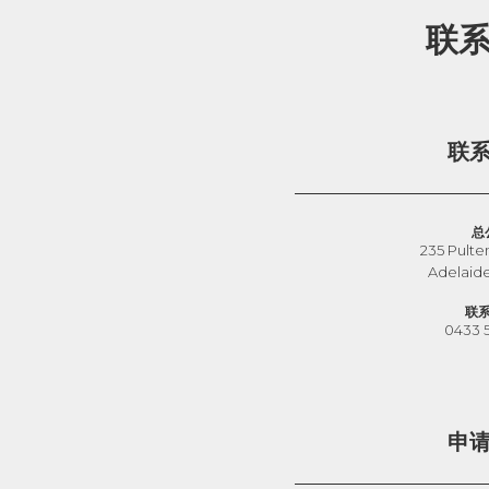
联
联
总
235 Pulte
Adelaid
联
0433 
申