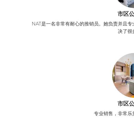
市区
NAT是一名非常有耐心的推销员。她负责并且
决了很
市区
专业销售，非常乐