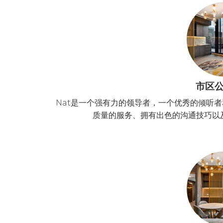
市区
Nat是一个强有力的领导者，一个优秀的倾听
质量的服务、拥有出色的沟通技巧以