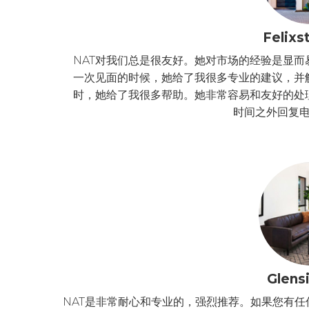
Felix
NAT对我们总是很友好。她对市场的经验是显
一次见面的时候，她给了我很多专业的建议，并
时，她给了我很多帮助。她非常容易和友好的处
时间之外回复
Glen
NAT是非常耐心和专业的，强烈推荐。如果您有任