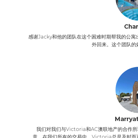
Char
感谢Jacky和他的团队在这个困难时期帮我的公
外回来。这个团队的
Marrya
我们对我们与Victoria和AC澳联地产的
意。在我们所有的交易中，Victoria总是及