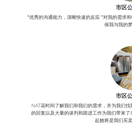
市区
*优秀的沟通能力，清晰快速的反应 *对我的需求
保我与我的
市区
NAT花时间了解我们和我们的需求，并为我们
的回复以及大量的谈判和跟进工作为我们带来了
起她将是我们买