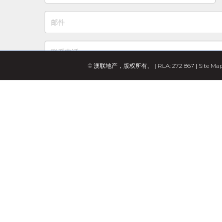
© 澳联地产，版权所有。 | RLA: 272 867 |
Site Ma