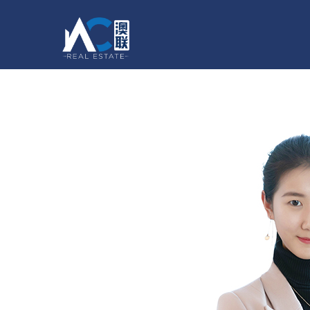
主页
买房
卖房
出租
商业地产
English