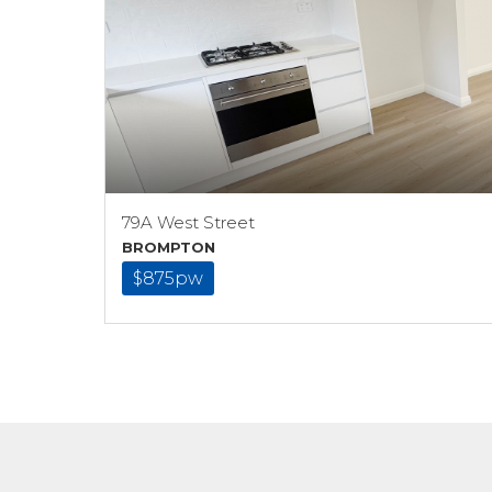
79A West Street
BROMPTON
$875pw