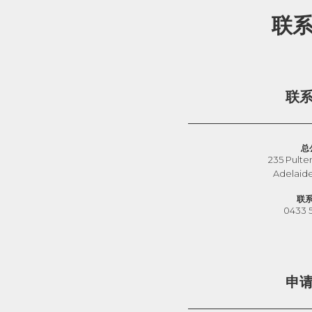
联
联
总
235 Pulte
Adelaid
联
0433 
申