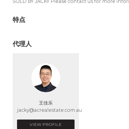
SOLD BY JACKY Please contact us for more infor
特点
代理人
王佳乐
jacky@acrealestate.com.au
VIEW PROFILE