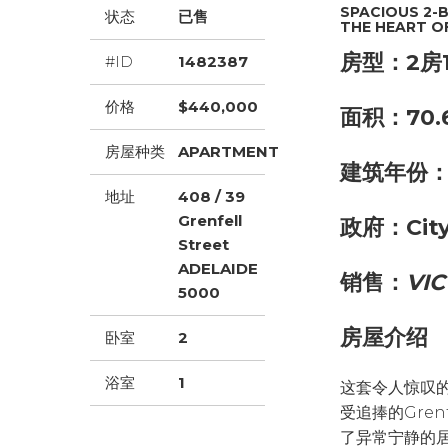
SPACIOUS 2-
状态
已售
THE HEART O
房型：2房
#ID
1482387
价格
$440,000
面积：70.
房屋种类
APARTMENT
建筑年份：
地址
408 / 39
Grenfell
政府：City 
Street
ADELAIDE
销售：
VIC
5000
房屋介绍
卧室
2
浴室
1
这套令人惊叹
受追捧的Gren
了异常宁静的