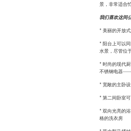
景，非常适合
我们喜欢这间
* 美丽的开放
* 阳台上可以
水景，尽管位
* 时尚的现代
不锈钢电器—
* 宽敞的主卧
* 第二间卧室
* 双向光亮的
格的洗衣房