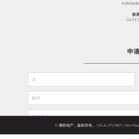
Adelaid
联
0433 
申
© 澳联地产，版权所有。 | RLA: 272 867 |
Site Ma