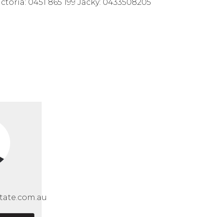
ctoria: 0451 865 199 Jacky: 0433508205
tate.com.au