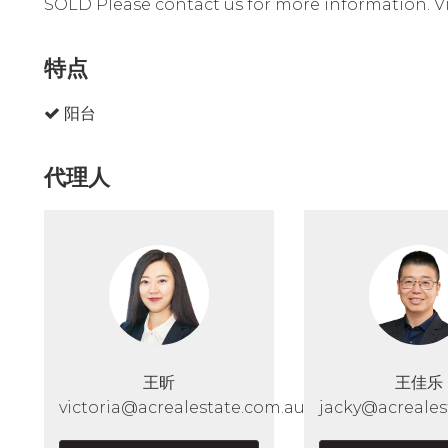
SOLD Please contact us for more information. Vi
特点
阳台
代理人
王昕
王佳乐
victoria@acrealestate.com.au
jacky@acreales