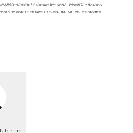
本公司及其雇员一概毋须以任何方式就任何信息传递或传送的失误、不准确或错误，对用户或任何其
本网站所提供的信息或任何链接所引致的任何直接、间接、附带、从属、特殊、惩罚性或惩戒性的
tate.com.au