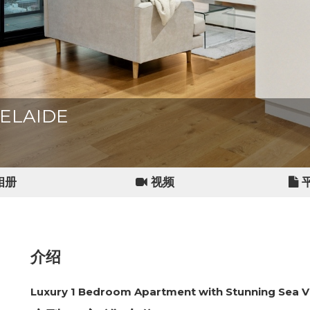
ADELAIDE
相册
视频
介绍
Luxury 1 Bedroom Apartment with Stunning Sea 