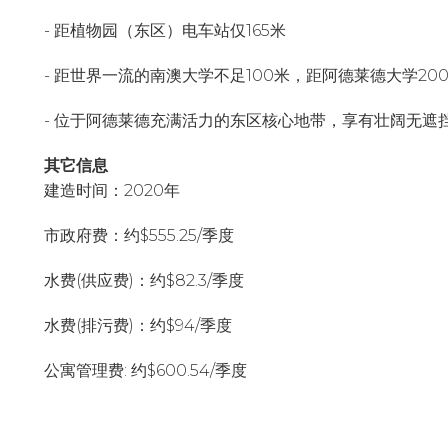
- 距植物园（东区）电车站仅165米
- 距世界一流的南澳大学不足100米，距阿德莱德大学20
- 位于阿德莱德充满活力的东区核心地带，享有壮阔无遮
其
它
信
息
建造时间：2020年
市政府费：约$555.25/季度
水费(供应费)：约$82.3/季度
水费(排污费)：约$94/季度
公寓管理费: 约$600.54/季度