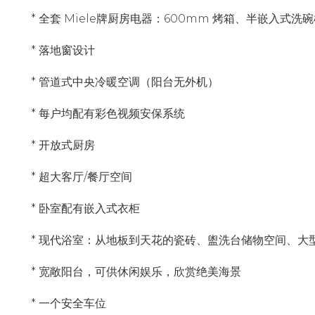
* 全套 Miele牌厨房电器：600mm 烤箱、半嵌入式洗
* 落地窗设计
* 管道式中央冷暖空调（阳台无外机）
* 每户均配有彩色视频安保系统
* 开放式厨房
* 超大客厅/餐厅空间
* 卧室配有嵌入式衣柜
* 现代浴室：从地板到天花的瓷砖、盥洗台储物空间、大
* 宽敞阳台，可供休闲娱乐，欣赏绝美海景
* 一个安全车位