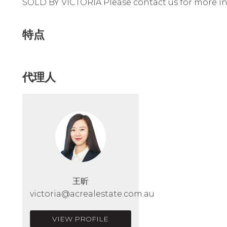
SOLD BY VICTORIA Please contact us for more in
特点
代理人
王昕
victoria@acrealestate.com.au
VIEW PROFILE