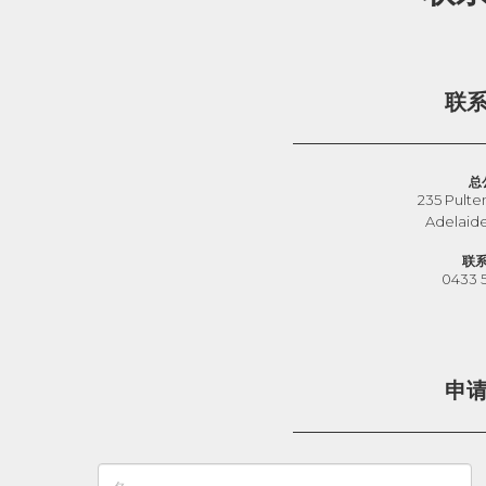
联
总
235 Pulte
Adelaid
联
0433 
申