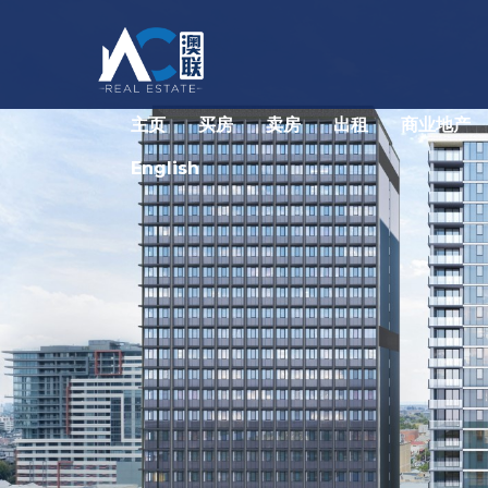
主页
买房
卖房
出租
商业地产
English