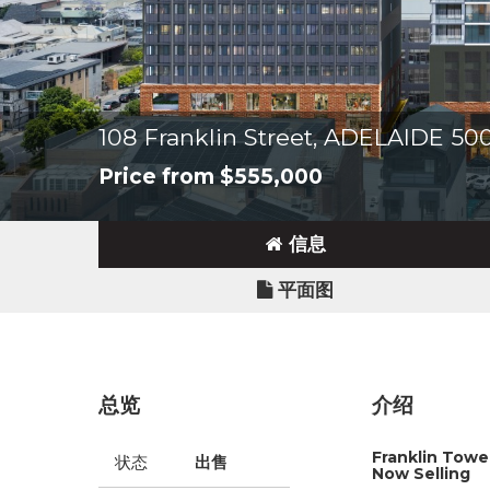
108 Franklin Street, ADELAIDE 50
Price from $555,000
信息
平面图
总览
介绍
Franklin Towe
状态
出售
Now Selling