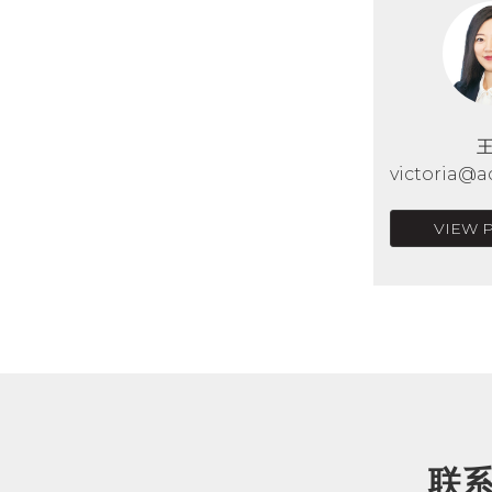
victoria@a
VIEW 
联