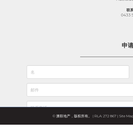
联
0433 
申
© 澳联地产，版权所有。 | RLA: 272 867 |
Site Ma