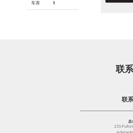
车库
1
联
联
总
235 Pulte
Adelaid