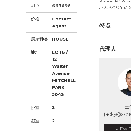
SOLD BY JACK
#ID
667696
JACKY: 0433 
价格
Contact
特点
Agent
房屋种类
HOUSE
代理人
地址
LOT6 /
12
Walter
Avenue
MITCHELL
PARK
5043
王
卧室
3
jacky@acre
浴室
2
VIEW 