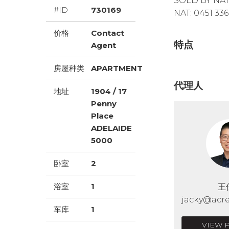
SOLD BY NAT 
#ID
730169
NAT: 0451 336
价格
Contact
特点
Agent
房屋种类
APARTMENT
代理人
地址
1904 / 17
Penny
Place
ADELAIDE
5000
卧室
2
浴室
1
王
jacky@acre
车库
1
VIEW 