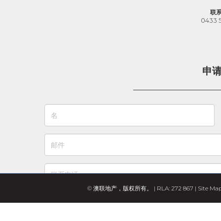
联
0433 
申
© 澳联地产，版权所有。 | RLA: 272 867 |
Site Ma