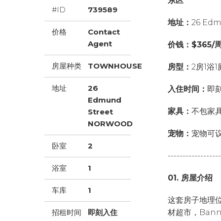
东区
#ID
739589
地址：
26 Edm
价格
Contact
Agent
价钱：
$365/
房屋种类
TOWNHOUSE
房型：
2房1浴1
地址
26
入住时间：
即
Edmund
家具：
不包家
Street
NORWOOD
宠物：
宠物可
卧室
2
------------------
浴室
1
01. 房屋介绍
车库
1
这套房子地理位置
招租时间
即刻入住
材超市，Banner