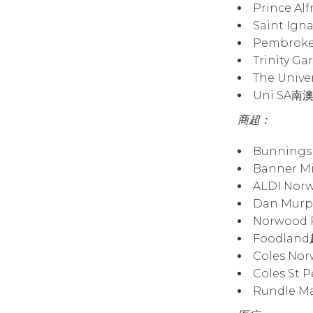
Prince Al
Saint Ign
Pembrok
Trinity G
The Univ
Uni SA南
商超：
Bunning
Banner M
ALDI No
Dan Mur
Norwood
Foodlan
Coles No
Coles St 
Rundle M