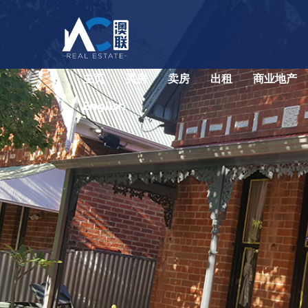
主页
买房
卖房
出租
商业地产
English