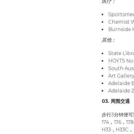
医疗：
Sportsme
Chemist 
Burnside
其他：
State Lib
HOYTS N
South Au
Art Galle
Adelaide
Adelaide
03. 周围交通
步行3分钟便可
174，176，1
H33，H33C，