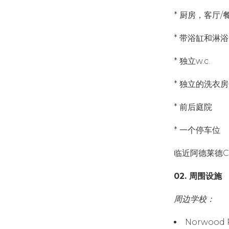
* 厨房，客厅/
* 带浴缸和淋
* 独立w.c.
* 独立的洗衣房
* 前后庭院
* 一个停车位
临近阿德莱德
02. 周围设施
周边学校：
Norwood 