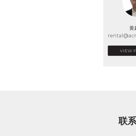
黄
rental@acr
VIEW 
联