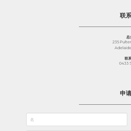
联
总
235 Pulte
Adelaid
联
0433 
申