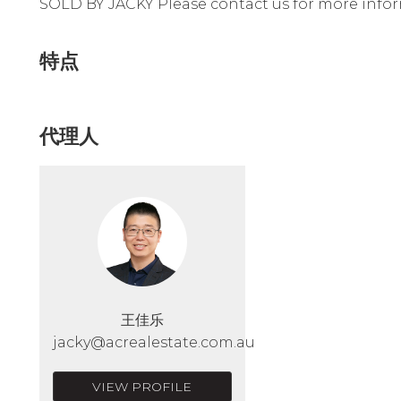
SOLD BY JACKY Please contact us for more infor
特点
代理人
王佳乐
jacky@acrealestate.com.au
VIEW PROFILE