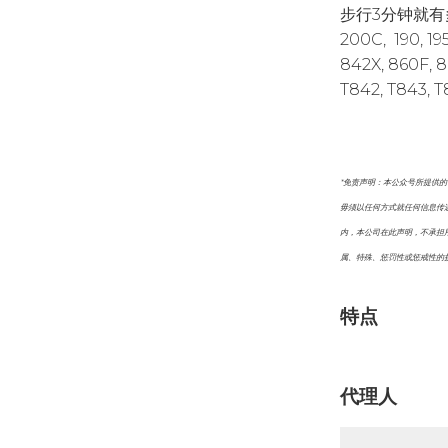
步行3分钟就有多
200C, 190, 195
842X, 860F, 8
T842, T843
*免责声明：本公众号所提供
毋须以任何方式就任何信息传
内，本公司在此声明，不承担
属、特殊、惩罚性或惩戒性的
特点
代理人