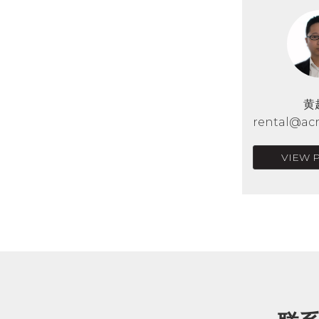
黄
rental@acr
VIEW 