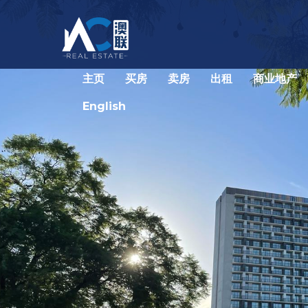
主页
买房
卖房
出租
商业地产
English