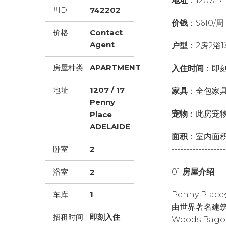
地址
：1207/17
#ID
742202
价钱
：$610/周
价格
Contact
Agent
户型
：2房2浴
房屋种类
APARTMENT
入住时间
：即
地址
1207 / 17
家具
：全包家
Penny
宠物
：此房宠
Place
ADELAIDE
面积
：室内面积
卧室
2
------------------
浴室
2
01
房屋介绍
车库
1
Penny P
由世界著名建
招租时间
即刻入住
Woods Bag