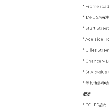
* Frome roa
* TAFE SA
* Sturt Str
* Adelaide H
* Gilles Str
* Chancery 
* St Aloysiu
* 等其他多种
超市
* COLES超市