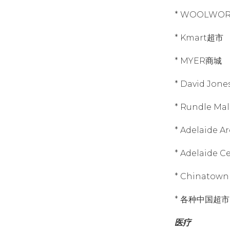
* WOOLWO
* Kmart超市
* MYER商城
* David Jon
* Rundle M
* Adelaide
* Adelaide 
* Chinatow
* 各种中国超市
医疗