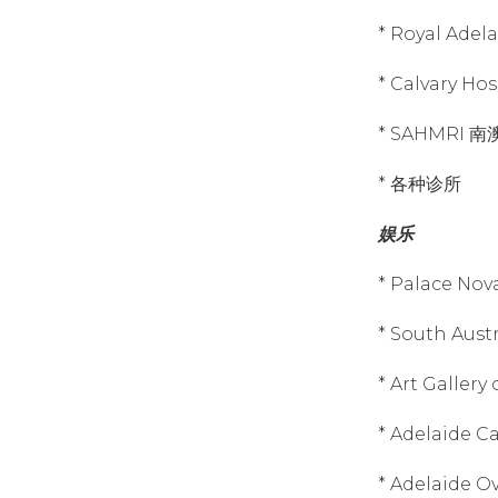
* Royal Ade
* Calvary Ho
* SAHMRI
* 各种诊所
娱乐
* Palace No
* South Au
* Art Galler
* Adelaide 
* Adelaide 