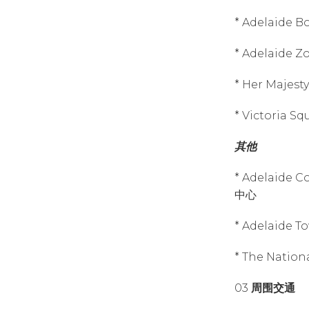
* Adelaide 
* Adelaide
* Her Majest
* Victoria
其他
* Adelaide 
中心
* Adelaide
* The Nati
03
周围交通