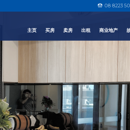
08 8223 50
主页
买房
卖房
出租
商业地产