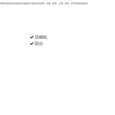
本网站所提供的信息或任何链接所引致的任何直接、间接、附带、从属、特殊、惩罚性或惩戒性的
洗碗机
阳台