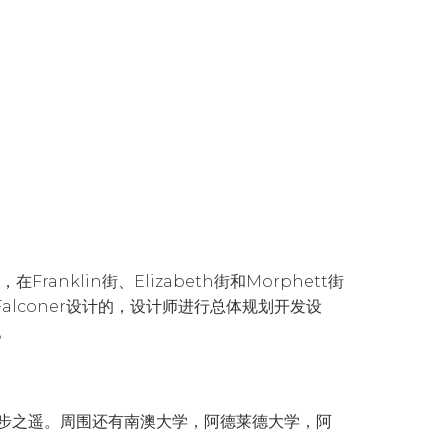
ranklin街、Elizabeth街和Morphett街
alconer设计的，设计师进行总体规划开发设
。
步之遥。周围还有南澳大学，阿德莱德大学，阿