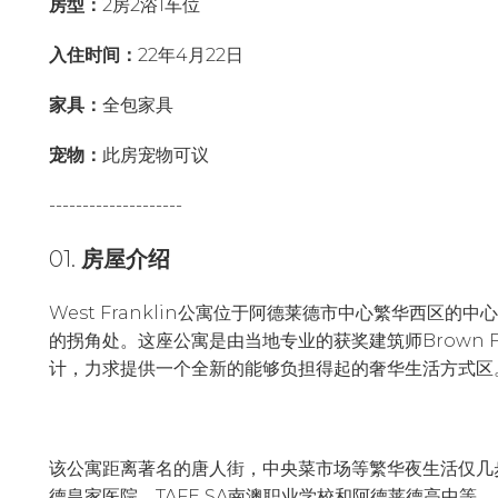
房型：
2房2浴1车位
入住时间：
22年4月22日
家具：
全包家具
宠物：
此房宠物可议
--------------------
01.
房屋介绍
West Franklin公寓位于阿德莱德市中心繁华西区的中心，在F
的拐角处。这座公寓是由当地专业的获奖建筑师Brown F
计，力求提供一个全新的能够负担得起的奢华生活方式区
该公寓距离著名的唐人街，中央菜市场等繁华夜生活仅几
德皇家医院，TAFE SA南澳职业学校和阿德莱德高中等。