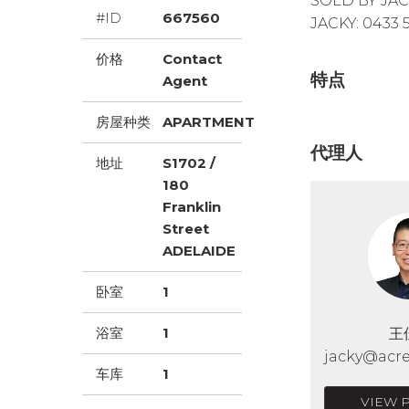
SOLD BY JACK
#ID
667560
JACKY: 0433 
价格
Contact
特点
Agent
房屋种类
APARTMENT
代理人
地址
S1702 /
180
Franklin
Street
ADELAIDE
卧室
1
浴室
1
王
jacky@acre
车库
1
VIEW 