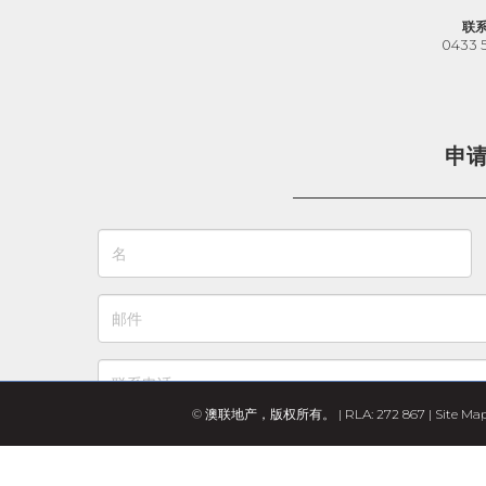
联
0433 
申
© 澳联地产，版权所有。 | RLA: 272 867 |
Site Ma