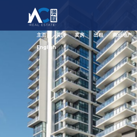
主页
买房
卖房
出租
商业地产
English