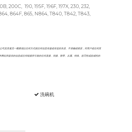
90, 195F, 196F, 197X, 230, 232,
 864, 864F, 865, N864, T840, T842, T843,
本公司及其雇员一概毋须以任何方式就任何信息传递或传送的失误、不准确或错误，对用户或任何其
本网站所提供的信息或任何链接所引致的任何直接、间接、附带、从属、特殊、惩罚性或惩戒性的
洗碗机