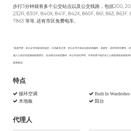
步行3分钟就有多个公交站点以及公交线路，包括200, 200B, 200C, 1
232R, 830F, 840X, 841F, 842X, 860F, 861, 863, 863F,
T863 等等, 还有市区免费电车。
*免责声明：本公众号所提供的信息，只供参考之用。本公众号不保证信息的准确性、有效性、及时性和完整性。
他人士负任何直接或间接责任。在法律允许的范围内，本公司在此声明，不承担用户或任何人士就使用或未能使用
损害赔偿。
特点
循环空调
Built In Wardrobes
木地板
阳台
代理人