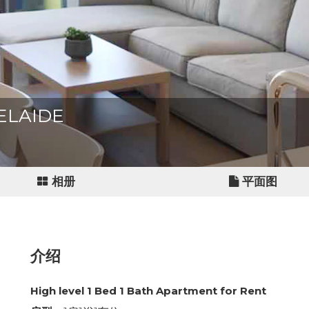
DELAIDE
相册
平面图
介绍
High level 1 Bed 1 Bath Apartment for Rent