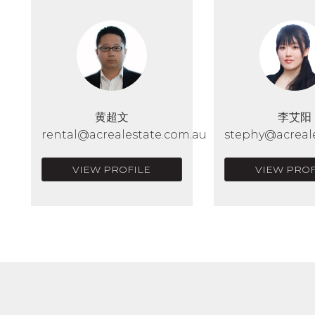
黄超文
李艾阳
rental@acrealestate.com.au
stephy@acreal
VIEW PROFILE
VIEW PROF