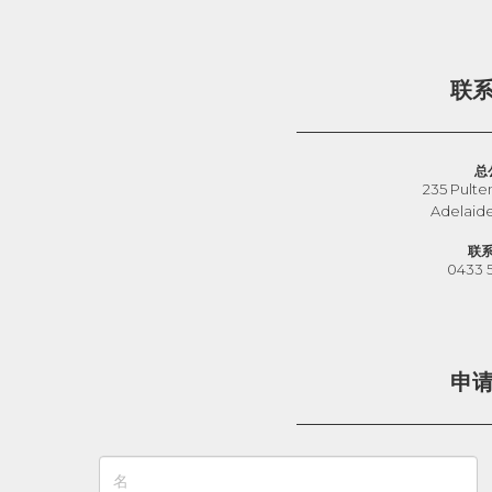
联
总
235 Pulte
Adelaid
联
0433 
申