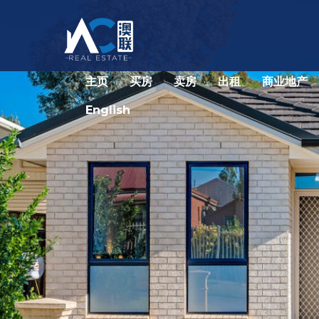
主页
买房
卖房
出租
商业地产
English