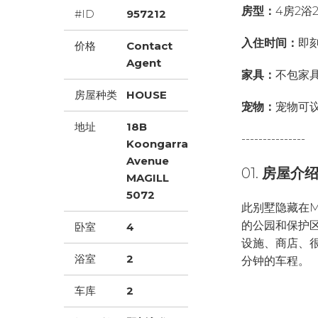
房型：
4房2浴
#ID
957212
入住时间：
即
价格
Contact
Agent
家具：
不包家
房屋种类
HOUSE
宠物：
宠物可
地址
18B
---------------
Koongarra
Avenue
01.
房屋介
MAGILL
5072
此别墅隐藏在M
的公园和保护
卧室
4
设施、商店、很
浴室
2
分钟的车程。
车库
2