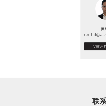
黄
rental@acr
VIEW 
联