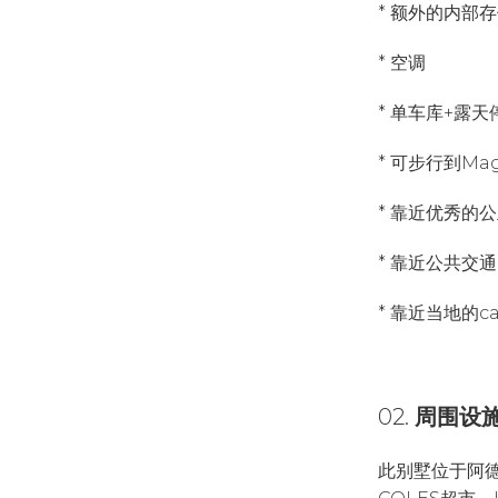
* 额外的内部
* 空调
* 单车库+露天
* 可步行到Mag
* 靠近优秀的
* 靠近公共交通、
* 靠近当地的c
02.
周围设
此别墅位于阿德莱