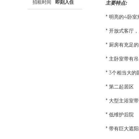
招租时间
即刻入住
主要特点:
* 明亮的4卧
* 开放式客厅
* 厨房有充足
* 主卧室带有
* 3个相当大
* 第二起居区
* 大型主浴室
* 低维护后院
* 带有巨大遮