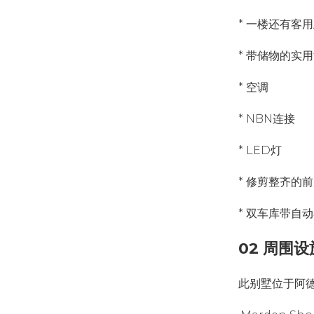
* 一楼还有客
* 带储物的实
* 空调
* NBN连接
* LED灯
* 修剪整齐的
* 双车库带自
02 周围设
此别墅位于阿