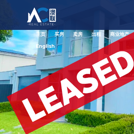
主页
买房
卖房
出租
商业地产
English