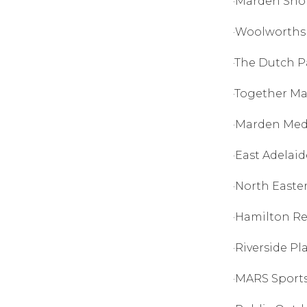
·Marden Sh
·Woolworths
·The Dutch
·Together 
·Marden Med
·East Adela
·North East
·Hamilton R
·Riverside 
·MARS Spor