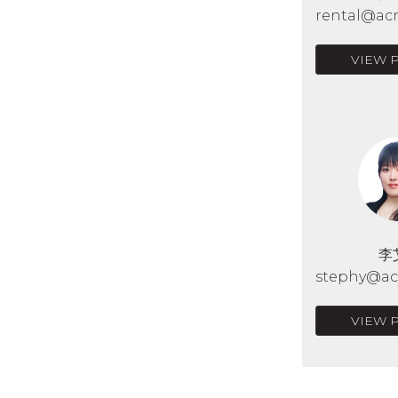
rental@acr
VIEW 
李
stephy@acr
VIEW 