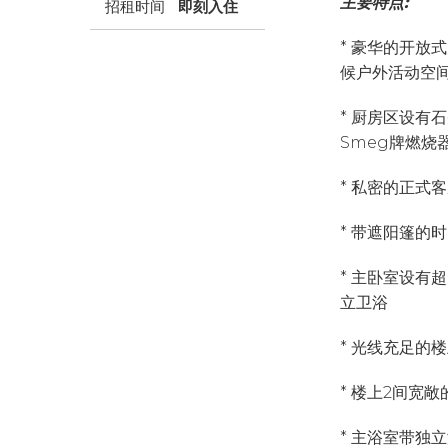
主要特点:
招租时间
即刻入住
* 豪华的开放
候户外活动空
* 厨房区设有
Smeg牌燃烧
* 私密的正式
* 带遮阳篷的
* 主卧室设有
立卫浴
* 光线充足的
* 楼上2间宽
* 主浴室带独