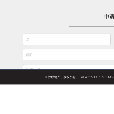
申
© 澳联地产，版权所有。 | RLA: 272 867 |
Site Ma