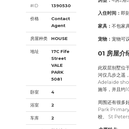
房型：
4房2浴
#ID
1390530
入住时间：
即
价格
Contact
Agent
家具：
不包家
房屋种类
HOUSE
宠物：
宠物可
地址
17C Fife
01 房屋介
Street
VALE
此双层别墅位于Wa
PARK
河仅几步之遥，靠近
5081
Adelaide 
施等，并且约1
卧室
4
周围还有很多好学校
浴室
2
Park Prima
校、 St Pet
车库
2