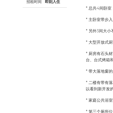
招租时间
即刻入住
* 总共4间卧
* 主卧室带步
* 另外3间大
* 大型开放式
* 厨房有石头
台、台式烤箱
* 带大落地窗
* 二楼有带有
以看到新开发的G
* 家庭公共浴
* 第三个厕所