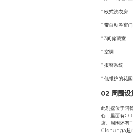
* 欧式洗衣房
* 带自动卷帘
* 3间储藏室
* 空调
* 报警系统
* 低维护的花
02 周围设
此别墅位于阿德莱
心，里面有CO
店。周围还有Frew
Glenunga超市