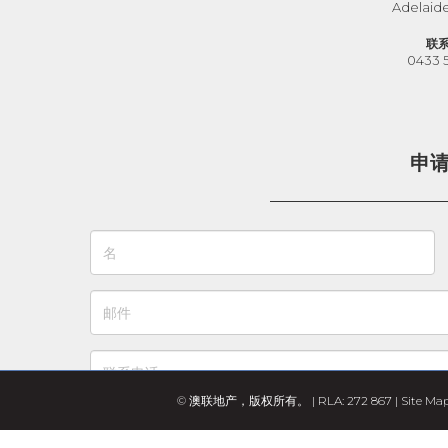
Adelaid
联
0433 
申
© 澳联地产，版权所有。 | RLA: 272 867 |
Site Ma