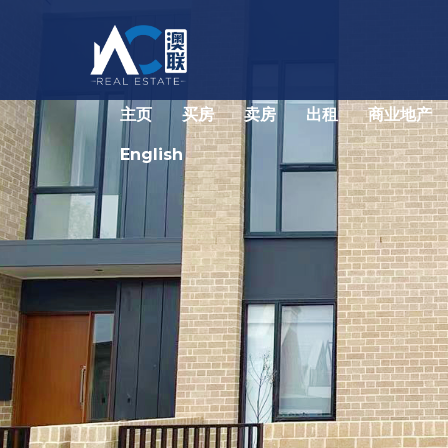
主页
买房
卖房
出租
商业地产
English