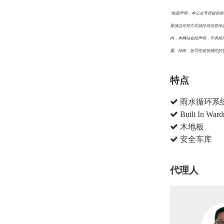
*免责声明：本公众号所提供
毋须以任何方式就任何信息传
内，本网站在此声明，不承担
属、特殊、惩罚性或惩戒性的
特点
雨水循环系
Built In Ward
木地板
安全车库
代理人