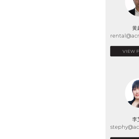
黄
rental@acr
VIEW 
李
stephy@acr