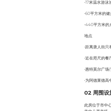
•17米温水游泳
•60平方米的
•440平方米
地点:
•距离唐人街只
•近在咫尺的餐
•惠特莫尔广场(W
•为阿德莱德高中和
02 周围设
此房位于市中心，周