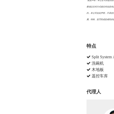
*免责声明：本公众号所提供
毋须以任何方式就任何信息传
内，本公司在此声明，不承担
属、特殊、惩罚性或惩戒性的
特点
Split System 
洗碗机
木地板
遥控车库
代理人