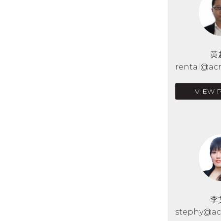
黄
rental@acr
VIEW 
李
stephy@acr