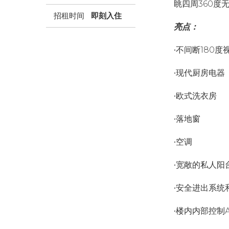
眺四周360度
招租时间
即刻入住
亮点：
•不间断180度
•现代厨房电器
•欧式洗衣房
•落地窗
•空调
•宽敞的私人阳
•安全进出系统
•楼内内部控制A