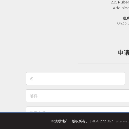
235 Pulte
Adelaid
联
0433 
申
© 澳联地产，版权所有。 | RLA: 272 867 |
Site Ma