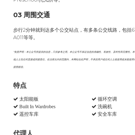
03 周围交通
步行2分钟就到达多个公交站点，有多条公交线路，包括619, 629, 638, 
A011等等。
*免责声明：本公众号所提供的信息，只供参考之用。本公众号不保证信息的准确性、有效性、及时性和完整性。
他人士负任何直接或间接责任。在法律允许的范围内，本网站在此声明，不承担用户或任何人士就使用或未能使用
损害赔偿。
特点
太阳能板
循环空调
Built In Wardrobes
洗碗机
遥控车库
安全车库
代理人