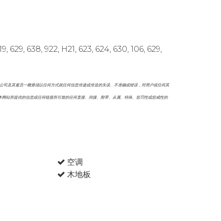
922, H21, 623, 624, 630, 106, 629,
本公司及其雇员一概毋须以任何方式就任何信息传递或传送的失误、不准确或错误，对用户或任何其
本网站所提供的信息或任何链接所引致的任何直接、间接、附带、从属、特殊、惩罚性或惩戒性的
空调
木地板