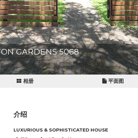
NGTON GARDENS 5068
相册
平面图
介绍
LUXURIOUS & SOPHISTICATED HOUSE