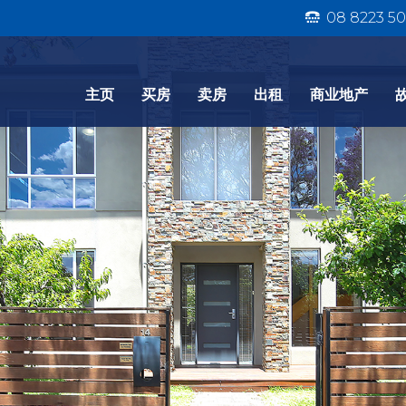
08 8223 50
主页
买房
卖房
出租
商业地产