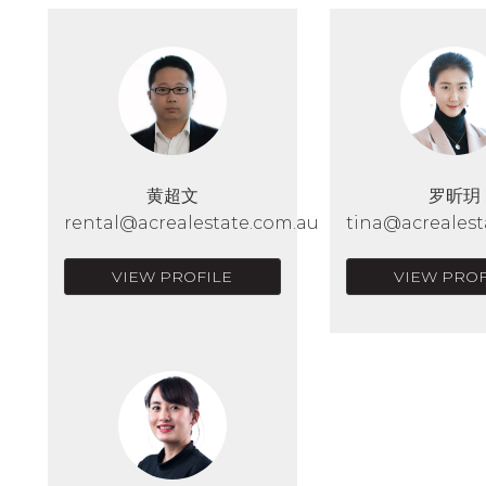
黄超文
罗昕玥
rental@acrealestate.com.au
tina@acrealest
VIEW PROFILE
VIEW PROF