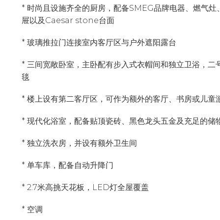
* 时尚且设施齐全的厨房，配备SMEG品牌电器、燃气
屉以及Caesar stone台面
* 玻璃推拉门连接室内客厅区与户外遮阳露台
* 三间宽敞卧室，主卧配有步入式衣帽间和独立卫浴，
毯
* 楼上设有第二客厅区，可作为额外的客厅、书房或儿童
* 现代化浴室，配备贴顶瓷砖、黑色龙头五金及充足的储
* 独立洗衣房，并设有额外卫生间
* 单车库，配备自动升降门
* 2.7米高挑天花板，LED灯全屋覆盖
* 空调