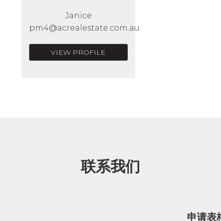
Janice
pm4@acrealestate.com.au
VIEW PROFILE
联系我们
申请表