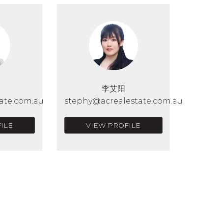
李艾阳
ate.com.au
stephy@acrealestate.com.au
ILE
VIEW PROFILE