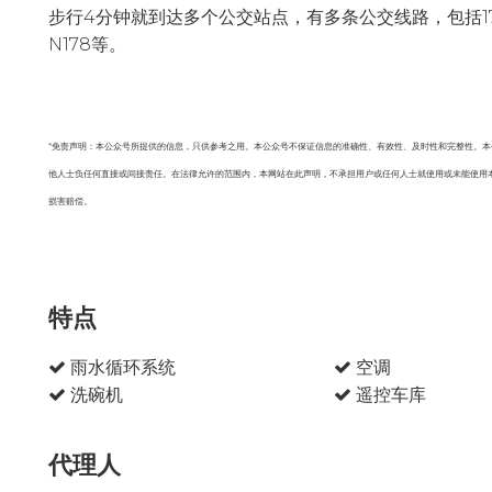
步行4分钟就到达多个公交站点，有多条公交线路，包括174，176，H21
N178等。
*免责声明：本公众号所提供的信息，只供参考之用。本公众号不保证信息的准确性、有效性、及时性和完整性。
他人士负任何直接或间接责任。在法律允许的范围内，本网站在此声明，不承担用户或任何人士就使用或未能使用
损害赔偿。
特点
雨水循环系统
空调
洗碗机
遥控车库
代理人