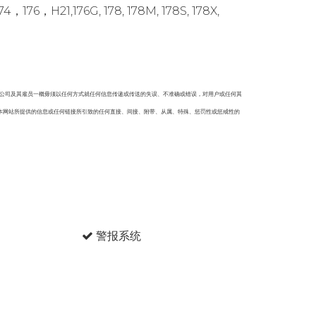
,176G, 178, 178M, 178S, 178X,
本公司及其雇员一概毋须以任何方式就任何信息传递或传送的失误、不准确或错误，对用户或任何其
本网站所提供的信息或任何链接所引致的任何直接、间接、附带、从属、特殊、惩罚性或惩戒性的
警报系统