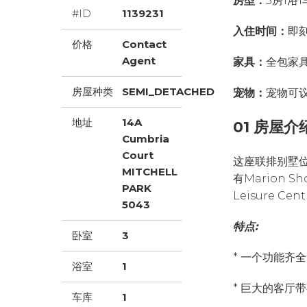
房型：
3房1浴
#ID
1139231
入住时间：
即
价格
Contact
Agent
家具：
全包家
房屋种类
SEMI_DETACHED
宠物：
宠物可
地址
14A
01 房屋介
Cumbria
Court
这座联排别墅
MITCHELL
有Marion Sh
PARK
Leisure 
5043
特点:
卧室
3
* 一个功能齐
浴室
1
* 巨大的客厅
车库
1