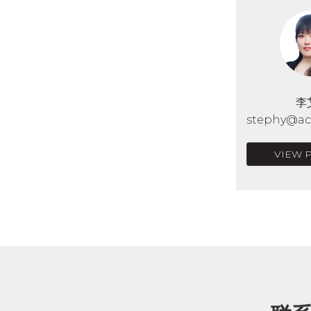
李
stephy@acr
VIEW 