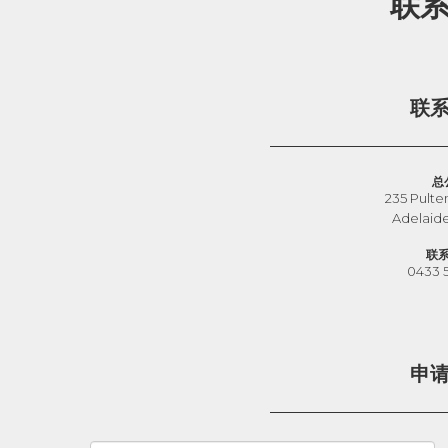
联
联
总
235 Pulte
Adelaid
联
0433 
申