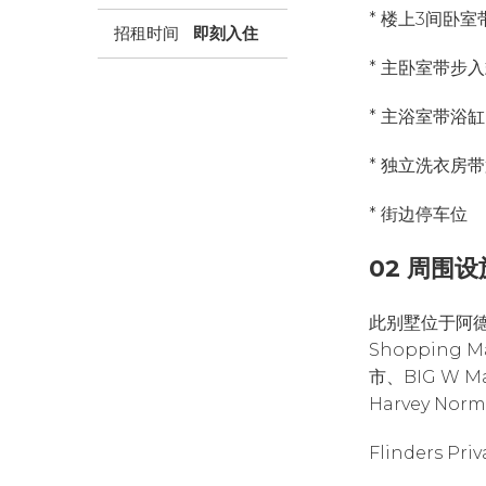
* 楼上3间卧
招租时间
即刻入住
* 主卧室带步
* 主浴室带浴
* 独立洗衣房
* 街边停车位
02 周围设
此别墅位于阿德莱
Shopping 
市、BIG W M
Harvey No
Flinders P