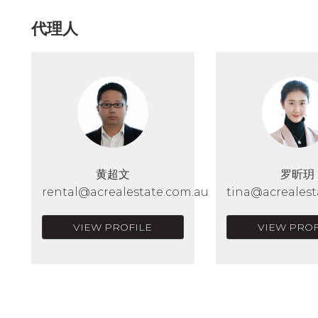
代理人
黄超文
罗昕玥
rental@acrealestate.com.au
tina@acrealest
VIEW PROFILE
VIEW PROF