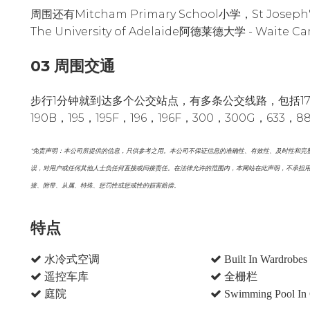
周围还有Mitcham Primary School小学，St Joseph
The University of Adelaide阿德莱德大学 - Waite
03 周围交通
步行1分钟就到达多个公交站点，有多条公交线路，包括172，63
190B，195，195F，196，196F，300，300G，633，
*免责声明：本公司所提供的信息，只供参考之用。本公司不保证信息的准确性、有效性、及时性和完
误，对用户或任何其他人士负任何直接或间接责任。在法律允许的范围内，本网站在此声明，不承担
接、附带、从属、特殊、惩罚性或惩戒性的损害赔偿。
特点
水冷式空调
Built In Wardrobes
遥控车库
全栅栏
庭院
Swimming Pool In