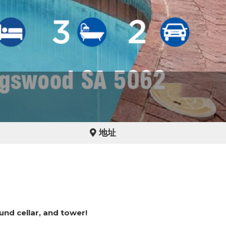
地址
nd cellar, and tower!