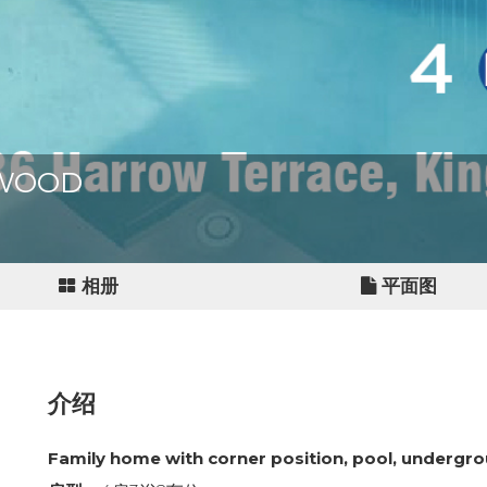
GSWOOD
相册
平面图
介绍
Family home with corner position, pool, undergrou