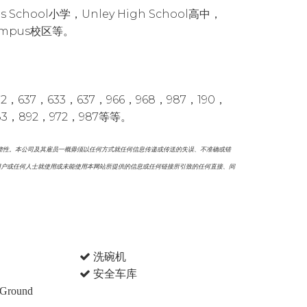
's School小学，Unley High School高中，
 Campus校区等。
7，633，637，966，968，987，190，
883，892，972，987等等。
整性。本公司及其雇员一概毋须以任何方式就任何信息传递或传送的失误、不准确或错
用户或任何人士就使用或未能使用本网站所提供的信息或任何链接所引致的任何直接、间
洗碗机
安全车库
 Ground