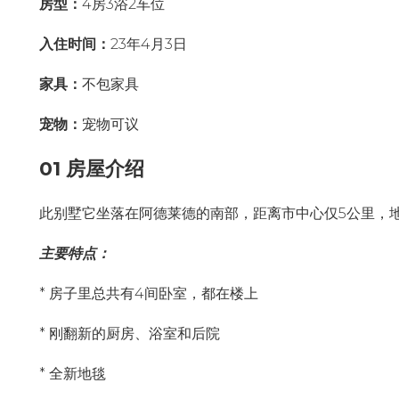
房型：
4房3浴2车位
入住时间：
23年4月3日
家具：
不包家具
宠物：
宠物可议
01 房屋介绍
此别墅它坐落在阿德莱德的南部，距离市中心仅5公里，
主要特点：
* 房子里总共有4间卧室，都在楼上
* 刚翻新的厨房、浴室和后院
* 全新地毯