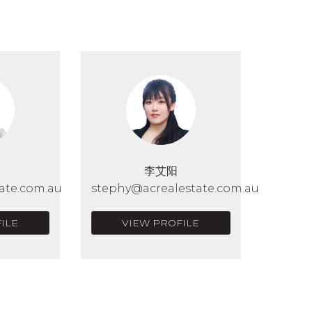
李艾阳
ate.com.au
stephy@acrealestate.com.au
ILE
VIEW PROFILE