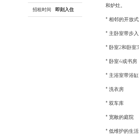
和炉灶。
招租时间
即刻入住
* 相邻的开放
* 主卧室带步
* 卧室2和卧
* 卧室4或书房
* 主浴室带浴
* 洗衣房
* 双车库
* 宽敞的庭院
* 低维护的生