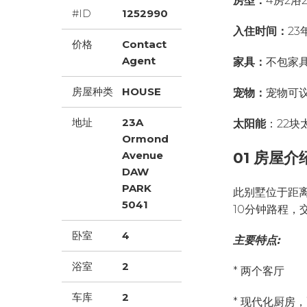
房型：
4房2浴
#ID
1252990
入住时间：
23
价格
Contact
Agent
家具：
不包家
房屋种类
HOUSE
宠物：
宠物可
地址
23A
太阳能
：22块
Ormond
Avenue
01 房屋介
DAW
PARK
此别墅位于距离
5041
10分钟路程，
卧室
4
主要特点:
浴室
2
* 两个客厅
车库
2
* 现代化厨房