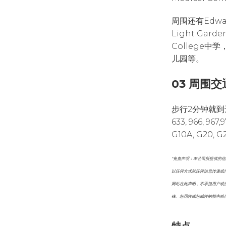
周围还有Edward
Light Garde
College中学，G
儿园等。
03 周围交
步行2分钟就到达
633, 966, 967,
G10A, G20, G
*免责声明：本公司所提供的
以任何方式就任何信息传递或
网站在此声明，不承担用户或
殊、惩罚性或惩戒性的损害赔