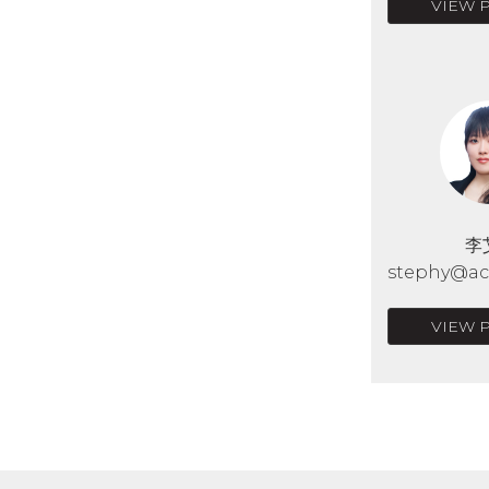
VIEW 
李
stephy@acr
VIEW 